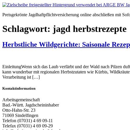
Zum
Inhalt
Preisgekrönte Jagdhaftpflichtversicherung online abschließen mit Sof
springen
Schlagwort:
jagd herbstrezepte
Herbstliche Wildgerichte: Saisonale Reze
EinleitungWenn sich das Laub verfärbt und der Wald nach Pilzen duftet,
kann wunderbar mit regionalen Herbstzutaten wie Kürbis, Wildkräuter
Verarbeitung ist […]
Kontaktinformation
Arbeitsgemeinschaft
Bad.-Württ. Jagdscheininhaber
Otto-Hahn-Str. 23
71069 Sindelfingen
Telefon (07031) 4 69 09-11
Telefax (07031) 4 69 09-29