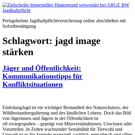
Zum
Inhalt
springen
Preisgekrönte Jagdhaftpflichtversicherung online abschließen mit
Sofortbestätigung
Schlagwort:
jagd image
stärken
Jäger und Öffentlichkeit:
Kommunikationstipps für
Konfliktsituationen
EinleitungJagd ist ein wichtiger Bestandteil des Naturschutzes, der
Wildbestandsregulierung und des ländlichen Lebens. Doch das Bild
von Jägerinnen und Jägern in der Öffentlichkeit ist
oft zwiegespalten – geprägt von Missverständnissen, Unwissen oder
Vorurteilen. In Zeiten wachsender Sensibilität für Tierwohl und
Umwelt ist es für Jagende essenziell, sachlich, empathisch und offen