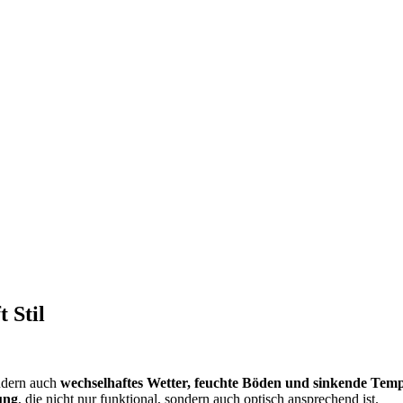
 Stil
ondern auch
wechselhaftes Wetter, feuchte Böden und sinkende Tem
ung
, die nicht nur funktional, sondern auch optisch ansprechend ist.