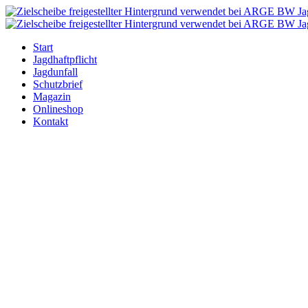
Zum
Inhalt
springen
Start
Jagdhaftpflicht
Jagdunfall
Schutzbrief
Magazin
Onlineshop
Kontakt