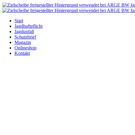
Zum
Inhalt
springen
Start
Jagdhaftpflicht
Jagdunfall
Schutzbrief
Magazin
Onlineshop
Kontakt