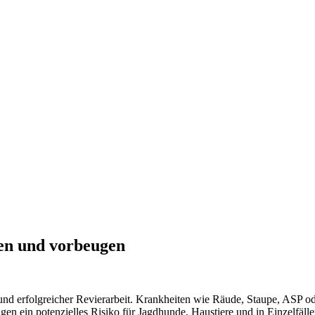
en und vorbeugen
 und erfolgreicher Revierarbeit. Krankheiten wie Räude, Staupe, ASP od
en ein potenzielles Risiko für Jagdhunde, Haustiere und in Einzelfäl